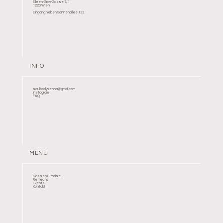
Eileen-Gray-Gasse 7/1
1220 Wien
Eingang neben Sonnenallee 122
INFO
soulbodyvienna@gmail.com
Instagram
FAQ
MENU
Klassen & Preise
Retreats
Events
Kontakt