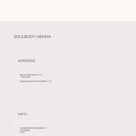
SOULBODY VIENNA
ADRESSE
Eileen-Gray-Gasse 7/1
1220 Wien
Eingang neben Sonnenallee 122
INFO
soulbodyvienna@gmail.com
Instagram
FAQ