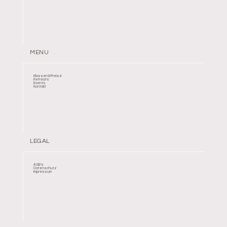
MENU
Klassen & Preise
Retreats
Events
Kontakt
LEGAL
AGB's
Datenschutz
Impressum